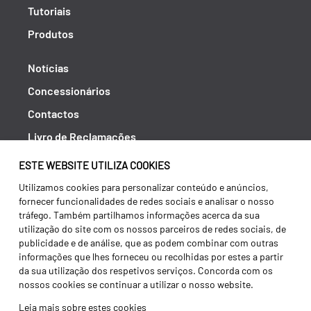
Tutoriais
Produtos
Notícias
Concessionários
Contactos
Livro de Reclamações
Política de Privacidade
ESTE WEBSITE UTILIZA COOKIES
Canal de Denúncias (RGPC)
Utilizamos cookies para personalizar conteúdo e anúncios,
fornecer funcionalidades de redes sociais e analisar o nosso
Termos e condições
tráfego. Também partilhamos informações acerca da sua
utilização do site com os nossos parceiros de redes sociais, de
publicidade e de análise, que as podem combinar com outras
informações que lhes forneceu ou recolhidas por estes a partir
da sua utilização dos respetivos serviços. Concorda com os
nossos cookies se continuar a utilizar o nosso website.
Leia mais sobre estes cookies