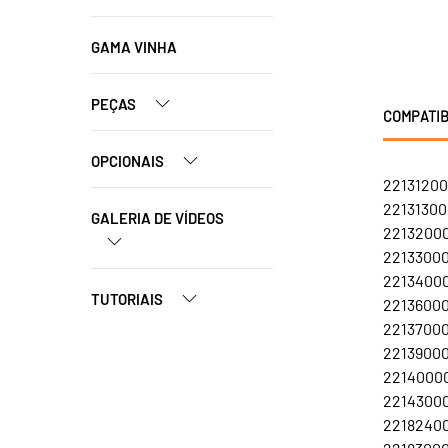
GAMA VINHA
PEÇAS
COMPATIB
OPCIONAIS
221312000
221313000
GALERIA DE VÍDEOS
22132000
22133000
22134000
TUTORIAIS
22136000
22137000
22139000
22140000
22143000
221824000