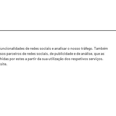
funcionalidades de redes sociais e analisar o nosso tráfego. Também
Notícias
os parceiros de redes sociais, de publicidade e de análise, que as
Concessionários
as por estes a partir da sua utilização dos respetivos serviços.
site.
Contactos
Livro de Reclamações
Política de Privacidade
Canal de Denúncias (RGPC)
Termos e condições