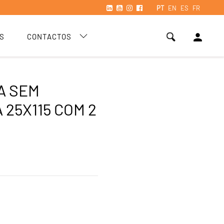
PT
EN
ES
FR
person
S
CONTACTOS
A SEM
 25X115 COM 2