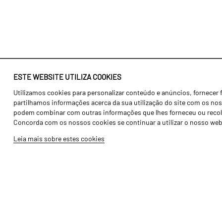
ESTE WEBSITE UTILIZA COOKIES
Utilizamos cookies para personalizar conteúdo e anúncios, fornecer 
Identidade
Agricultura
partilhamos informações acerca da sua utilização do site com os noss
História
Transportes
podem combinar com outras informações que lhes forneceu ou recolhid
Concorda com os nossos cookies se continuar a utilizar o nosso web
Fábrica / Produção
Gama Floresta
Leia mais sobre estes cookies
Recursos Humanos
Gama Vinha
Peças
Opcionais
Galeria de Vídeos
Tutoriais