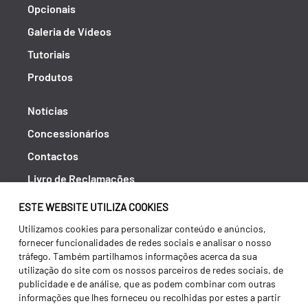
Opcionais
Galeria de Vídeos
Tutoriais
Produtos
Notícias
Concessionários
Contactos
Livro de Reclamações
Política de Privacidade
ESTE WEBSITE UTILIZA COOKIES
Canal de Denúncias (RGPC)
Utilizamos cookies para personalizar conteúdo e anúncios,
fornecer funcionalidades de redes sociais e analisar o nosso
Termos e condições
tráfego. Também partilhamos informações acerca da sua
utilização do site com os nossos parceiros de redes sociais, de
publicidade e de análise, que as podem combinar com outras
informações que lhes forneceu ou recolhidas por estes a partir