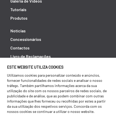
Galeria de Vídeos
Tutoriais
Produtos
Notícias
Concessionários
Contactos
Livro de Reclamações
Política de Privacidade
ESTE WEBSITE UTILIZA COOKIES
Canal de Denúncias (RGPC)
Utilizamos cookies para personalizar conteúdo e anúncios,
fornecer funcionalidades de redes sociais e analisar o nosso
Termos e condições
tráfego. Também partilhamos informações acerca da sua
utilização do site com os nossos parceiros de redes sociais, de
publicidade e de análise, que as podem combinar com outras
informações que lhes forneceu ou recolhidas por estes a partir
da sua utilização dos respetivos serviços. Concorda com os
nossos cookies se continuar a utilizar o nosso website.