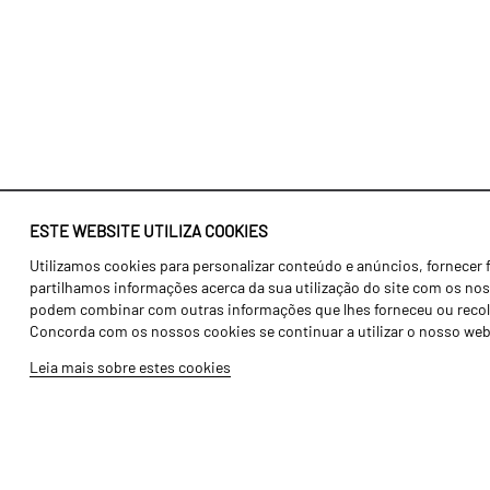
ESTE WEBSITE UTILIZA COOKIES
Utilizamos cookies para personalizar conteúdo e anúncios, fornecer 
Identidade
Agricultura
partilhamos informações acerca da sua utilização do site com os noss
História
Transportes
podem combinar com outras informações que lhes forneceu ou recolhid
Concorda com os nossos cookies se continuar a utilizar o nosso web
Fábrica / Produção
Gama Floresta
Leia mais sobre estes cookies
Recursos Humanos
Gama Vinha
Peças
Opcionais
Galeria de Vídeos