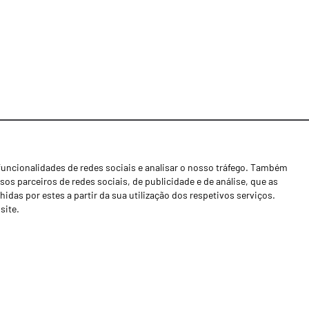
funcionalidades de redes sociais e analisar o nosso tráfego. Também
Notícias
os parceiros de redes sociais, de publicidade e de análise, que as
Concessionários
as por estes a partir da sua utilização dos respetivos serviços.
site.
Contactos
Livro de Reclamações
Política de Privacidade
Canal de Denúncias (RGPC)
Termos e condições