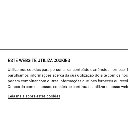
ESTE WEBSITE UTILIZA COOKIES
Utilizamos cookies para personalizar conteúdo e anúncios, fornecer 
Identidade
Agricultura
partilhamos informações acerca da sua utilização do site com os noss
História
Transportes
podem combinar com outras informações que lhes forneceu ou recolhid
Concorda com os nossos cookies se continuar a utilizar o nosso web
Fábrica / Produção
Gama Floresta
Leia mais sobre estes cookies
Recursos Humanos
Gama Vinha
Peças
Opcionais
Galeria de Vídeos