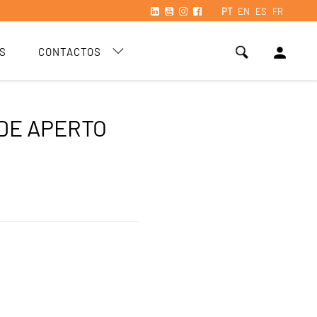
PT
EN
ES
FR
person
S
CONTACTOS
DE APERTO