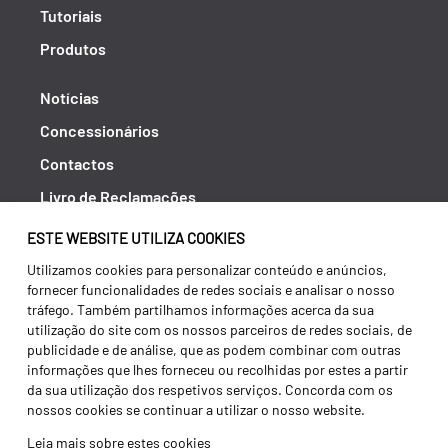
Tutoriais
Produtos
Notícias
Concessionários
Contactos
Livro de Reclamações
Política de Privacidade
ESTE WEBSITE UTILIZA COOKIES
Canal de Denúncias (RGPC)
Utilizamos cookies para personalizar conteúdo e anúncios,
fornecer funcionalidades de redes sociais e analisar o nosso
Termos e condições
tráfego. Também partilhamos informações acerca da sua
utilização do site com os nossos parceiros de redes sociais, de
publicidade e de análise, que as podem combinar com outras
informações que lhes forneceu ou recolhidas por estes a partir
da sua utilização dos respetivos serviços. Concorda com os
nossos cookies se continuar a utilizar o nosso website.
Leia mais sobre estes cookies