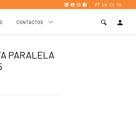
PT
EN
ES
FR
person
S
CONTACTOS
A PARALELA
5