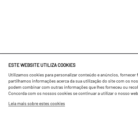
ESTE WEBSITE UTILIZA COOKIES
Utilizamos cookies para personalizar conteúdo e anúncios, fornecer 
Identidade
Agricultura
partilhamos informações acerca da sua utilização do site com os noss
História
Transportes
podem combinar com outras informações que lhes forneceu ou recolhid
Concorda com os nossos cookies se continuar a utilizar o nosso web
Fábrica / Produção
Gama Floresta
Leia mais sobre estes cookies
Recursos Humanos
Gama Vinha
Peças
Opcionais
Galeria de Vídeos