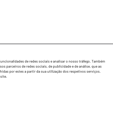
funcionalidades de redes sociais e analisar o nosso tráfego. Também
Notícias
os parceiros de redes sociais, de publicidade e de análise, que as
Concessionários
as por estes a partir da sua utilização dos respetivos serviços.
site.
Contactos
Livro de Reclamações
Política de Privacidade
Canal de Denúncias (RGPC)
Termos e condições