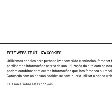
ESTE WEBSITE UTILIZA COOKIES
Utilizamos cookies para personalizar conteúdo e anúncios, fornecer 
Identidade
Agricultura
partilhamos informações acerca da sua utilização do site com os noss
História
Transportes
podem combinar com outras informações que lhes forneceu ou recolhid
Concorda com os nossos cookies se continuar a utilizar o nosso web
Fábrica / Produção
Gama Floresta
Leia mais sobre estes cookies
Recursos Humanos
Gama Vinha
Peças
Opcionais
Galeria de Vídeos