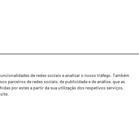
funcionalidades de redes sociais e analisar o nosso tráfego. Também
Notícias
os parceiros de redes sociais, de publicidade e de análise, que as
Concessionários
as por estes a partir da sua utilização dos respetivos serviços.
site.
Contactos
Livro de Reclamações
Política de Privacidade
Canal de Denúncias (RGPC)
Termos e condições