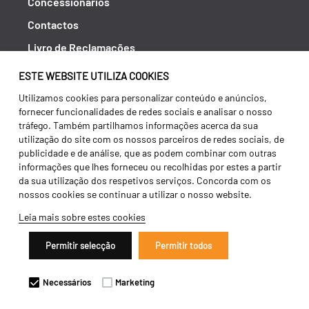
Concessionários
Contactos
Livro de Reclamações
Política de Privacidade
ESTE WEBSITE UTILIZA COOKIES
Canal de Denúncias (RGPC)
Utilizamos cookies para personalizar conteúdo e anúncios,
fornecer funcionalidades de redes sociais e analisar o nosso
Termos e condições
tráfego. Também partilhamos informações acerca da sua
utilização do site com os nossos parceiros de redes sociais, de
publicidade e de análise, que as podem combinar com outras
informações que lhes forneceu ou recolhidas por estes a partir
da sua utilização dos respetivos serviços. Concorda com os
nossos cookies se continuar a utilizar o nosso website.
Leia mais sobre estes cookies
Permitir selecção
Permitir todos
Copyright 2026 ©
Galucho
Necessários
Marketing