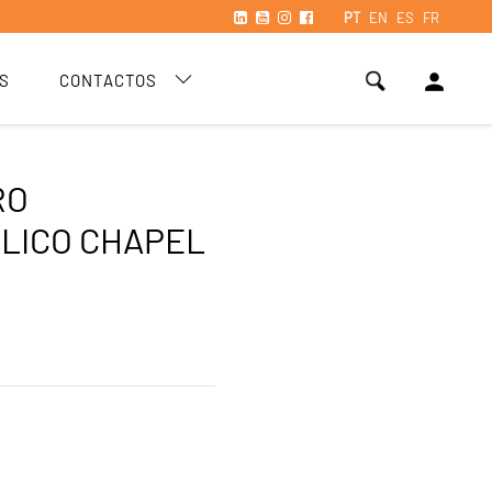
PT
EN
ES
FR
person
S
CONTACTOS
RO
LICO CHAPEL