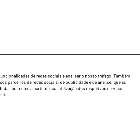
funcionalidades de redes sociais e analisar o nosso tráfego. Também
Notícias
os parceiros de redes sociais, de publicidade e de análise, que as
Concessionários
as por estes a partir da sua utilização dos respetivos serviços.
site.
Contactos
Livro de Reclamações
Política de Privacidade
Canal de Denúncias (RGPC)
Termos e condições