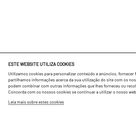
ESTE WEBSITE UTILIZA COOKIES
Utilizamos cookies para personalizar conteúdo e anúncios, fornecer 
Identidade
Agricultura
partilhamos informações acerca da sua utilização do site com os noss
História
Transportes
podem combinar com outras informações que lhes forneceu ou recolhid
Concorda com os nossos cookies se continuar a utilizar o nosso web
Fábrica / Produção
Gama Floresta
Leia mais sobre estes cookies
Recursos Humanos
Gama Vinha
Peças
Opcionais
Galeria de Vídeos