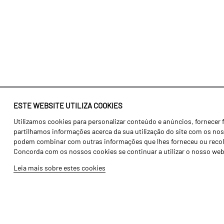
ESTE WEBSITE UTILIZA COOKIES
Utilizamos cookies para personalizar conteúdo e anúncios, fornecer 
Identidade
Agricultura
partilhamos informações acerca da sua utilização do site com os noss
História
Transportes
podem combinar com outras informações que lhes forneceu ou recolhid
Concorda com os nossos cookies se continuar a utilizar o nosso web
Fábrica / Produção
Gama Floresta
Leia mais sobre estes cookies
Recursos Humanos
Gama Vinha
Peças
Opcionais
Galeria de Vídeos