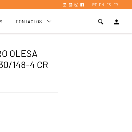
PT
EN
ES
FR
person
S
CONTACTOS
RO OLESA
30/148-4 CR