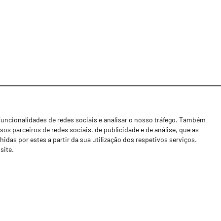
funcionalidades de redes sociais e analisar o nosso tráfego. Também
Notícias
os parceiros de redes sociais, de publicidade e de análise, que as
Concessionários
as por estes a partir da sua utilização dos respetivos serviços.
site.
Contactos
Livro de Reclamações
Política de Privacidade
Canal de Denúncias (RGPC)
Termos e condições