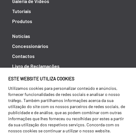
Galeria de Vídeos
Tutoriais
Produtos
Notícias
Concessionários
Contactos
Livro de Reclamações
Política de Privacidade
ESTE WEBSITE UTILIZA COOKIES
Canal de Denúncias (RGPC)
Utilizamos cookies para personalizar conteúdo e anúncios,
fornecer funcionalidades de redes sociais e analisar o nosso
Termos e condições
tráfego. Também partilhamos informações acerca da sua
utilização do site com os nossos parceiros de redes sociais, de
publicidade e de análise, que as podem combinar com outras
informações que lhes forneceu ou recolhidas por estes a partir
da sua utilização dos respetivos serviços. Concorda com os
nossos cookies se continuar a utilizar o nosso website.