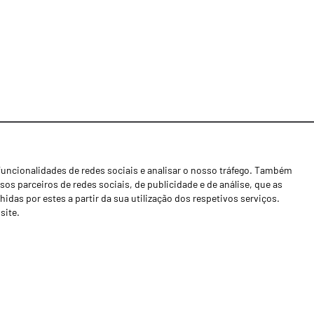
funcionalidades de redes sociais e analisar o nosso tráfego. Também
Notícias
os parceiros de redes sociais, de publicidade e de análise, que as
Concessionários
as por estes a partir da sua utilização dos respetivos serviços.
site.
Contactos
Livro de Reclamações
Política de Privacidade
Canal de Denúncias (RGPC)
Termos e condições