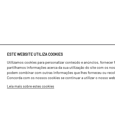
ESTE WEBSITE UTILIZA COOKIES
Utilizamos cookies para personalizar conteúdo e anúncios, fornecer 
Identidade
Agricultura
partilhamos informações acerca da sua utilização do site com os noss
História
Transportes
podem combinar com outras informações que lhes forneceu ou recolhid
Concorda com os nossos cookies se continuar a utilizar o nosso web
Fábrica / Produção
Gama Floresta
Leia mais sobre estes cookies
Recursos Humanos
Gama Vinha
Peças
Opcionais
Galeria de Vídeos