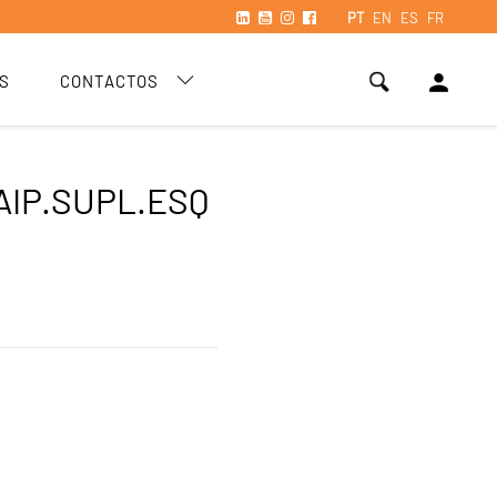
PT
EN
ES
FR
person
S
CONTACTOS
AIP.SUPL.ESQ