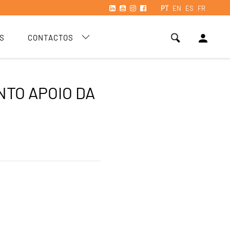
PT
EN
ES
FR
person
S
CONTACTOS
TO APOIO DA