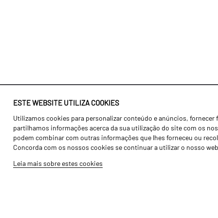
ESTE WEBSITE UTILIZA COOKIES
Utilizamos cookies para personalizar conteúdo e anúncios, fornecer 
Identidade
Agricultura
partilhamos informações acerca da sua utilização do site com os noss
História
Transportes
podem combinar com outras informações que lhes forneceu ou recolhid
Concorda com os nossos cookies se continuar a utilizar o nosso web
Fábrica / Produção
Gama Floresta
Leia mais sobre estes cookies
Recursos Humanos
Gama Vinha
Peças
Opcionais
Galeria de Vídeos