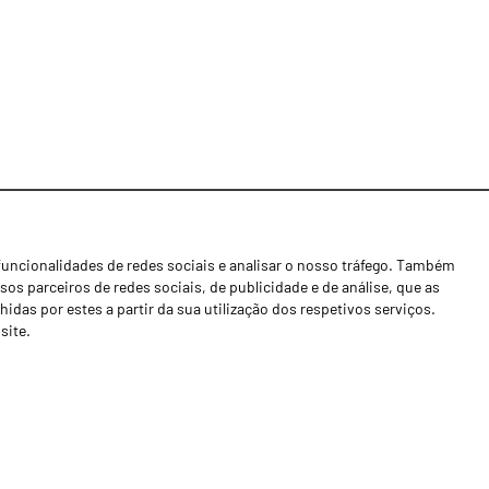
funcionalidades de redes sociais e analisar o nosso tráfego. Também
Notícias
os parceiros de redes sociais, de publicidade e de análise, que as
Concessionários
as por estes a partir da sua utilização dos respetivos serviços.
site.
Contactos
Livro de Reclamações
Política de Privacidade
Canal de Denúncias (RGPC)
Termos e condições