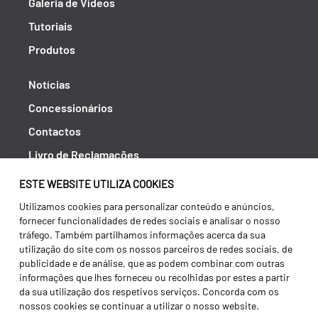
Galeria de Vídeos
Tutoriais
Produtos
Notícias
Concessionários
Contactos
Livro de Reclamações
Política de Privacidade
ESTE WEBSITE UTILIZA COOKIES
Canal de Denúncias (RGPC)
Utilizamos cookies para personalizar conteúdo e anúncios,
fornecer funcionalidades de redes sociais e analisar o nosso
Termos e condições
tráfego. Também partilhamos informações acerca da sua
utilização do site com os nossos parceiros de redes sociais, de
publicidade e de análise, que as podem combinar com outras
informações que lhes forneceu ou recolhidas por estes a partir
da sua utilização dos respetivos serviços. Concorda com os
nossos cookies se continuar a utilizar o nosso website.