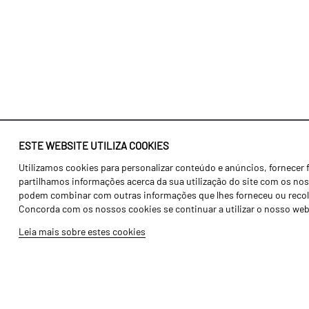
ESTE WEBSITE UTILIZA COOKIES
Utilizamos cookies para personalizar conteúdo e anúncios, fornecer 
Identidade
Agricultura
partilhamos informações acerca da sua utilização do site com os noss
História
Transportes
podem combinar com outras informações que lhes forneceu ou recolhid
Concorda com os nossos cookies se continuar a utilizar o nosso web
Fábrica / Produção
Gama Floresta
Leia mais sobre estes cookies
Recursos Humanos
Gama Vinha
Peças
Opcionais
Galeria de Vídeos