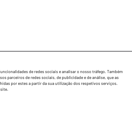
funcionalidades de redes sociais e analisar o nosso tráfego. Também
Notícias
os parceiros de redes sociais, de publicidade e de análise, que as
Concessionários
as por estes a partir da sua utilização dos respetivos serviços.
site.
Contactos
Livro de Reclamações
Política de Privacidade
Canal de Denúncias (RGPC)
Termos e condições