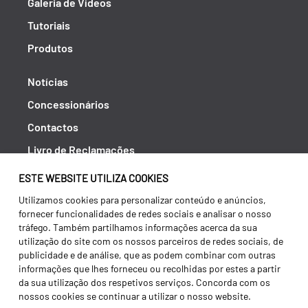
Galeria de Vídeos
Tutoriais
Produtos
Notícias
Concessionários
Contactos
Livro de Reclamações
Política de Privacidade
ESTE WEBSITE UTILIZA COOKIES
Canal de Denúncias (RGPC)
Utilizamos cookies para personalizar conteúdo e anúncios,
fornecer funcionalidades de redes sociais e analisar o nosso
Termos e condições
tráfego. Também partilhamos informações acerca da sua
utilização do site com os nossos parceiros de redes sociais, de
publicidade e de análise, que as podem combinar com outras
informações que lhes forneceu ou recolhidas por estes a partir
da sua utilização dos respetivos serviços. Concorda com os
nossos cookies se continuar a utilizar o nosso website.