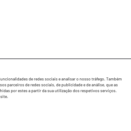
funcionalidades de redes sociais e analisar o nosso tráfego. Também
Notícias
os parceiros de redes sociais, de publicidade e de análise, que as
Concessionários
as por estes a partir da sua utilização dos respetivos serviços.
site.
Contactos
Livro de Reclamações
Política de Privacidade
Canal de Denúncias (RGPC)