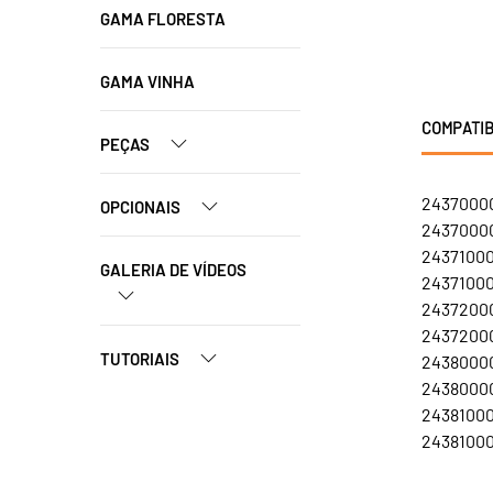
GAMA FLORESTA
GAMA VINHA
COMPATIB
PEÇAS
24370000
OPCIONAIS
24370000
24371000
GALERIA DE VÍDEOS
24371000
24372000
24372000
TUTORIAIS
24380000
24380000
24381000
24381000