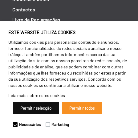
Contactos
Livro de Reclamações
Política de Privacidade
ESTE WEBSITE UTILIZA COOKIES
Canal de Denúncias (RGPC)
Utilizamos cookies para personalizar conteúdo e anúncios,
fornecer funcionalidades de redes sociais e analisar o nosso
Termos e condições
tráfego. Também partilhamos informações acerca da sua
utilização do site com os nossos parceiros de redes sociais, de
publicidade e de análise, que as podem combinar com outras
informações que lhes forneceu ou recolhidas por estes a partir
da sua utilização dos respetivos serviços. Concorda com os
nossos cookies se continuar a utilizar o nosso website.
Leia mais sobre estes cookies
Permitir selecção
Permitir todos
Copyright 2026 ©
Galucho
Necessários
Marketing