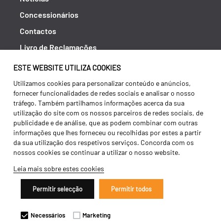
Concessionários
Contactos
Livro de Reclamações
Política de Privacidade
ESTE WEBSITE UTILIZA COOKIES
Canal de Denúncias (RGPC)
Utilizamos cookies para personalizar conteúdo e anúncios,
fornecer funcionalidades de redes sociais e analisar o nosso
Termos e condições
tráfego. Também partilhamos informações acerca da sua
utilização do site com os nossos parceiros de redes sociais, de
publicidade e de análise, que as podem combinar com outras
informações que lhes forneceu ou recolhidas por estes a partir
da sua utilização dos respetivos serviços. Concorda com os
nossos cookies se continuar a utilizar o nosso website.
Leia mais sobre estes cookies
Permitir selecção
Permitir todos
Copyright 2026 ©
Galucho
Necessários
Marketing