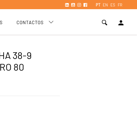
PT
EN
ES
FR
person
S
CONTACTOS
HA 38-9
RO 80