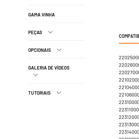
GAMA VINHA
PEÇAS
COMPATIB
OPCIONAIS
22025000
22026000
GALERIA DE VÍDEOS
22027000
22102000
22104000
TUTORIAIS
22106000
22310000
22311000
22312000
22313000
22314000