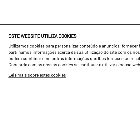
ESTE WEBSITE UTILIZA COOKIES
Utilizamos cookies para personalizar conteúdo e anúncios, fornecer 
Identidade
Agricultura
partilhamos informações acerca da sua utilização do site com os noss
História
Transportes
podem combinar com outras informações que lhes forneceu ou recolhid
Concorda com os nossos cookies se continuar a utilizar o nosso web
Fábrica / Produção
Gama Floresta
Leia mais sobre estes cookies
Recursos Humanos
Gama Vinha
Peças
Opcionais
Galeria de Vídeos
Tutoriais
Produtos