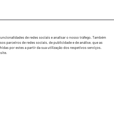
funcionalidades de redes sociais e analisar o nosso tráfego. Também
Notícias
os parceiros de redes sociais, de publicidade e de análise, que as
Concessionários
as por estes a partir da sua utilização dos respetivos serviços.
site.
Contactos
Livro de Reclamações
Política de Privacidade
Canal de Denúncias (RGPC)
Termos e condições