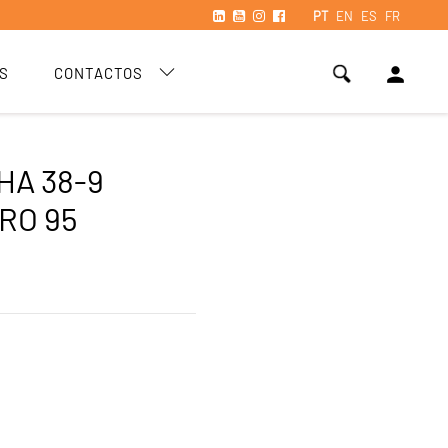
PT
EN
ES
FR
person
S
CONTACTOS
HA 38-9
RO 95