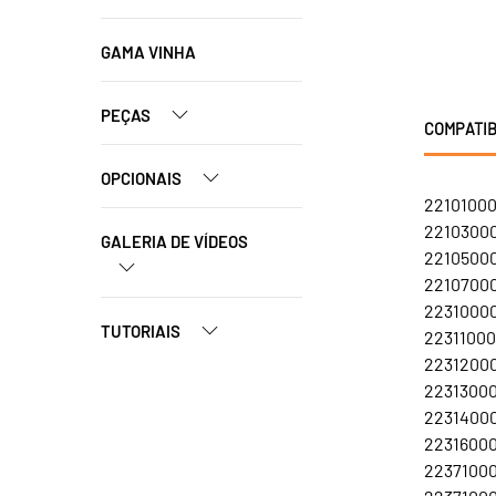
GAMA VINHA
PEÇAS
COMPATIB
OPCIONAIS
22101000
22103000
GALERIA DE VÍDEOS
22105000
22107000
22310000
TUTORIAIS
22311000
22312000
22313000
22314000
22316000
22371000