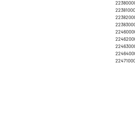
22380000
223810001
22382000
223830001
22460000
22462000
22463000
22464000
22471000