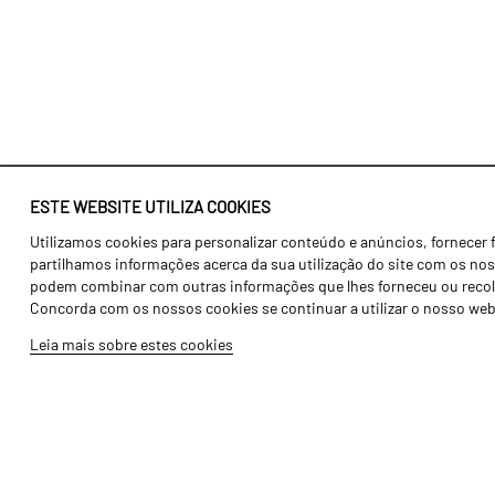
ESTE WEBSITE UTILIZA COOKIES
Utilizamos cookies para personalizar conteúdo e anúncios, fornecer 
Identidade
Agricultura
partilhamos informações acerca da sua utilização do site com os noss
História
Transportes
podem combinar com outras informações que lhes forneceu ou recolhid
Concorda com os nossos cookies se continuar a utilizar o nosso web
Fábrica / Produção
Gama Floresta
Leia mais sobre estes cookies
Recursos Humanos
Gama Vinha
Peças
Opcionais
Galeria de Vídeos