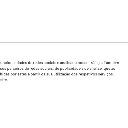
funcionalidades de redes sociais e analisar o nosso tráfego. Também
Notícias
os parceiros de redes sociais, de publicidade e de análise, que as
Concessionários
as por estes a partir da sua utilização dos respetivos serviços.
site.
Contactos
Livro de Reclamações
Política de Privacidade
Canal de Denúncias (RGPC)
Termos e condições