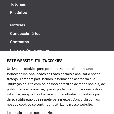
Tutoriais
Produtos
Notícias
Concessionários
Contactos
Livro de Reclamações
Política de Privacidade
ESTE WEBSITE UTILIZA COOKIES
Canal de Denúncias (RGPC)
Utilizamos cookies para personalizar conteúdo e anúncios,
fornecer funcionalidades de redes sociais e analisar o nosso
Termos e condições
tráfego. Também partilhamos informações acerca da sua
utilização do site com os nossos parceiros de redes sociais, de
publicidade e de análise, que as podem combinar com outras
informações que lhes forneceu ou recolhidas por estes a partir
da sua utilização dos respetivos serviços. Concorda com os
nossos cookies se continuar a utilizar o nosso website.
Leia mais sobre estes cookies