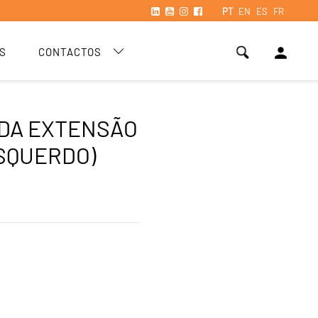
PT
EN
ES
FR
person
S
CONTACTOS
DA EXTENSÃO
ESQUERDO)