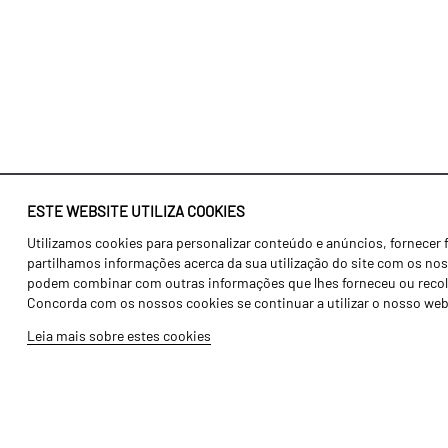
ESTE WEBSITE UTILIZA COOKIES
Utilizamos cookies para personalizar conteúdo e anúncios, fornecer 
Identidade
Agricultura
partilhamos informações acerca da sua utilização do site com os noss
História
Transportes
podem combinar com outras informações que lhes forneceu ou recolhid
Concorda com os nossos cookies se continuar a utilizar o nosso web
Fábrica / Produção
Gama Floresta
Leia mais sobre estes cookies
Recursos Humanos
Gama Vinha
Peças
Opcionais
Galeria de Vídeos