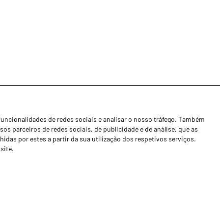
funcionalidades de redes sociais e analisar o nosso tráfego. Também
Notícias
os parceiros de redes sociais, de publicidade e de análise, que as
Concessionários
as por estes a partir da sua utilização dos respetivos serviços.
site.
Contactos
Livro de Reclamações
Política de Privacidade
Canal de Denúncias (RGPC)
Termos e condições