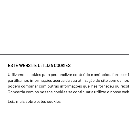
ESTE WEBSITE UTILIZA COOKIES
Utilizamos cookies para personalizar conteúdo e anúncios, fornecer 
Identidade
Agricultura
partilhamos informações acerca da sua utilização do site com os noss
História
Transportes
podem combinar com outras informações que lhes forneceu ou recolhid
Concorda com os nossos cookies se continuar a utilizar o nosso web
Fábrica / Produção
Gama Floresta
Leia mais sobre estes cookies
Recursos Humanos
Gama Vinha
Peças
Opcionais