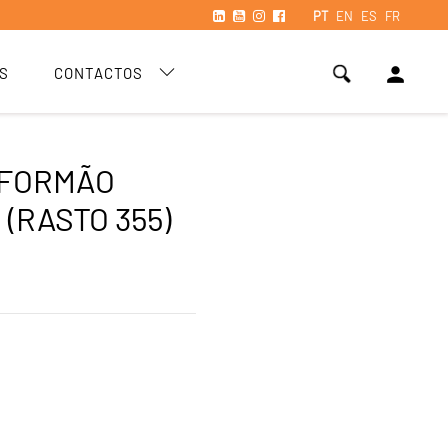
PT
EN
ES
FR
person
S
CONTACTOS
 FORMÃO
 (RASTO 355)