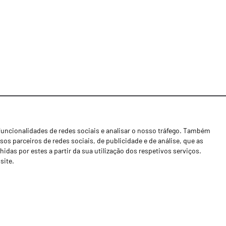
funcionalidades de redes sociais e analisar o nosso tráfego. Também
Notícias
os parceiros de redes sociais, de publicidade e de análise, que as
Concessionários
as por estes a partir da sua utilização dos respetivos serviços.
site.
Contactos
Livro de Reclamações
Política de Privacidade
Canal de Denúncias (RGPC)