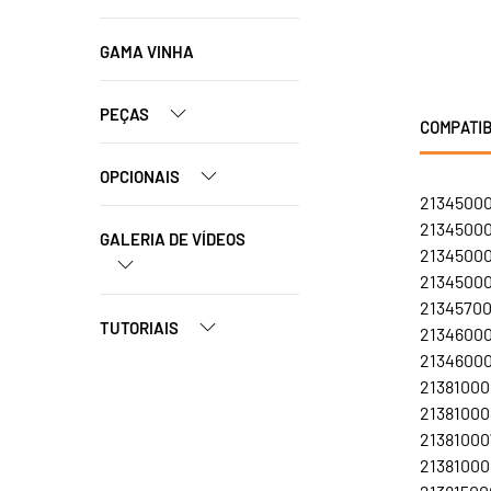
GAMA VINHA
PEÇAS
COMPATIB
OPCIONAIS
21345000
21345000
GALERIA DE VÍDEOS
213450007
213450008
21345700
TUTORIAIS
213460002
213460003
213810002
213810003
213810007
213810008