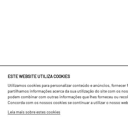
ESTE WEBSITE UTILIZA COOKIES
Utilizamos cookies para personalizar conteúdo e anúncios, fornecer 
Identidade
Agricultura
partilhamos informações acerca da sua utilização do site com os noss
História
Transportes
podem combinar com outras informações que lhes forneceu ou recolhid
Concorda com os nossos cookies se continuar a utilizar o nosso web
Fábrica / Produção
Gama Floresta
Leia mais sobre estes cookies
Recursos Humanos
Gama Vinha
Peças