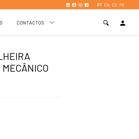
PT
EN
ES
FR
person
S
CONTACTOS
LHEIRA
 MECÂNICO