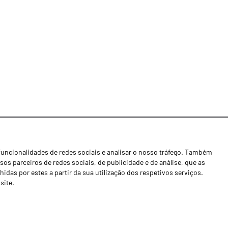
funcionalidades de redes sociais e analisar o nosso tráfego. Também
Notícias
os parceiros de redes sociais, de publicidade e de análise, que as
Concessionários
as por estes a partir da sua utilização dos respetivos serviços.
site.
Contactos
Livro de Reclamações
Política de Privacidade