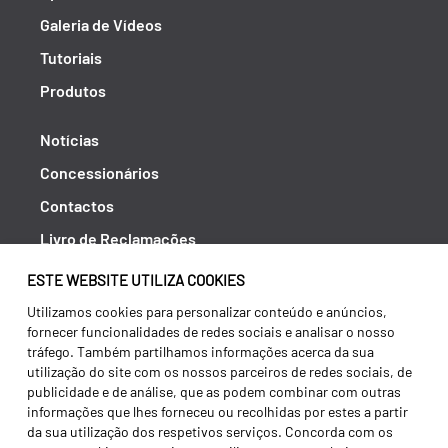
Galeria de Vídeos
Tutoriais
Produtos
Notícias
Concessionários
Contactos
Livro de Reclamações
Política de Privacidade
ESTE WEBSITE UTILIZA COOKIES
Canal de Denúncias (RGPC)
Utilizamos cookies para personalizar conteúdo e anúncios,
fornecer funcionalidades de redes sociais e analisar o nosso
Termos e condições
tráfego. Também partilhamos informações acerca da sua
utilização do site com os nossos parceiros de redes sociais, de
publicidade e de análise, que as podem combinar com outras
informações que lhes forneceu ou recolhidas por estes a partir
da sua utilização dos respetivos serviços. Concorda com os