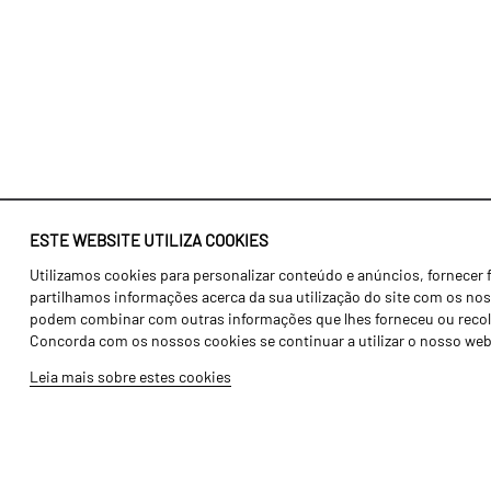
ESTE WEBSITE UTILIZA COOKIES
Utilizamos cookies para personalizar conteúdo e anúncios, fornecer 
Identidade
Agricultura
partilhamos informações acerca da sua utilização do site com os noss
História
Transportes
podem combinar com outras informações que lhes forneceu ou recolhid
Concorda com os nossos cookies se continuar a utilizar o nosso web
Fábrica / Produção
Gama Floresta
Leia mais sobre estes cookies
Recursos Humanos
Gama Vinha
Peças
Opcionais