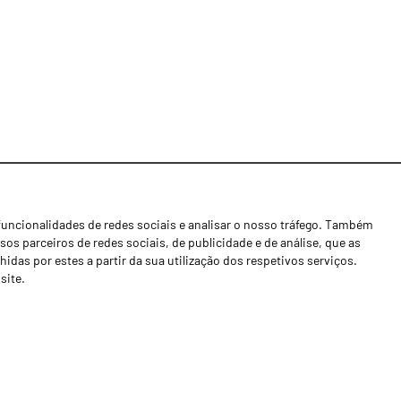
funcionalidades de redes sociais e analisar o nosso tráfego. Também
Notícias
os parceiros de redes sociais, de publicidade e de análise, que as
Concessionários
as por estes a partir da sua utilização dos respetivos serviços.
site.
Contactos
Livro de Reclamações
Política de Privacidade
Canal de Denúncias (RGPC)