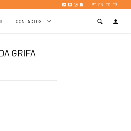
PT
EN
ES
FR
person
S
CONTACTOS
DA GRIFA