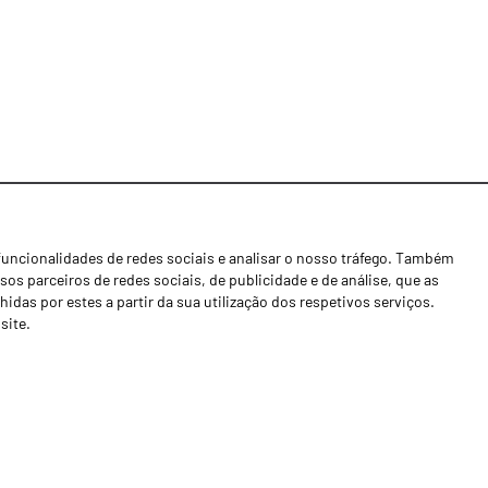
funcionalidades de redes sociais e analisar o nosso tráfego. Também
Notícias
os parceiros de redes sociais, de publicidade e de análise, que as
Concessionários
as por estes a partir da sua utilização dos respetivos serviços.
site.
Contactos
Livro de Reclamações
Política de Privacidade
Canal de Denúncias (RGPC)
Termos e condições