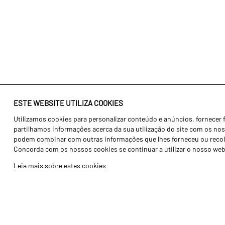
ESTE WEBSITE UTILIZA COOKIES
Utilizamos cookies para personalizar conteúdo e anúncios, fornecer 
Identidade
Agricultura
partilhamos informações acerca da sua utilização do site com os noss
História
Transportes
podem combinar com outras informações que lhes forneceu ou recolhid
Concorda com os nossos cookies se continuar a utilizar o nosso web
Fábrica / Produção
Gama Floresta
Leia mais sobre estes cookies
Recursos Humanos
Gama Vinha
Peças
Opcionais
Galeria de Vídeos