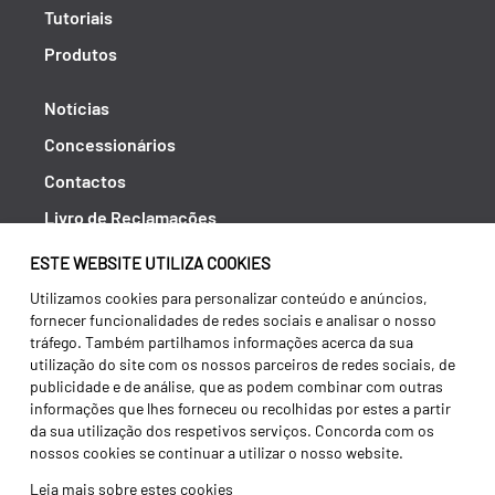
Tutoriais
Produtos
Notícias
Concessionários
Contactos
Livro de Reclamações
Política de Privacidade
ESTE WEBSITE UTILIZA COOKIES
Canal de Denúncias (RGPC)
Utilizamos cookies para personalizar conteúdo e anúncios,
fornecer funcionalidades de redes sociais e analisar o nosso
Termos e condições
tráfego. Também partilhamos informações acerca da sua
utilização do site com os nossos parceiros de redes sociais, de
publicidade e de análise, que as podem combinar com outras
informações que lhes forneceu ou recolhidas por estes a partir
da sua utilização dos respetivos serviços. Concorda com os
nossos cookies se continuar a utilizar o nosso website.
Leia mais sobre estes cookies