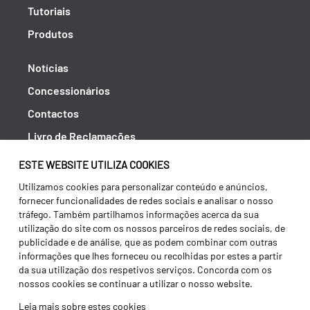
Tutoriais
Produtos
Notícias
Concessionários
Contactos
Livro de Reclamações
Política de Privacidade
ESTE WEBSITE UTILIZA COOKIES
Canal de Denúncias (RGPC)
Utilizamos cookies para personalizar conteúdo e anúncios,
fornecer funcionalidades de redes sociais e analisar o nosso
Termos e condições
tráfego. Também partilhamos informações acerca da sua
utilização do site com os nossos parceiros de redes sociais, de
publicidade e de análise, que as podem combinar com outras
informações que lhes forneceu ou recolhidas por estes a partir
da sua utilização dos respetivos serviços. Concorda com os
nossos cookies se continuar a utilizar o nosso website.
Leia mais sobre estes cookies