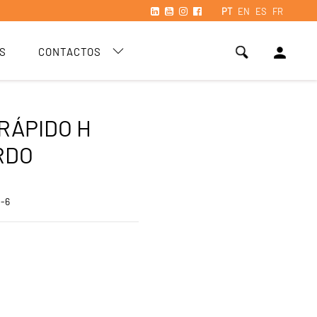
PT
EN
ES
FR
person
S
CONTACTOS
RÁPIDO H
RDO
0-6