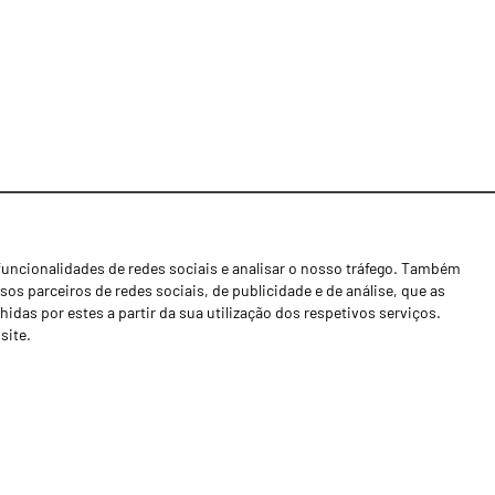
funcionalidades de redes sociais e analisar o nosso tráfego. Também
Notícias
os parceiros de redes sociais, de publicidade e de análise, que as
Concessionários
as por estes a partir da sua utilização dos respetivos serviços.
site.
Contactos
Livro de Reclamações
Política de Privacidade
Canal de Denúncias (RGPC)
Termos e condições