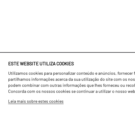
ESTE WEBSITE UTILIZA COOKIES
Utilizamos cookies para personalizar conteúdo e anúncios, fornecer 
Identidade
Agricultura
partilhamos informações acerca da sua utilização do site com os noss
História
Transportes
podem combinar com outras informações que lhes forneceu ou recolhid
Concorda com os nossos cookies se continuar a utilizar o nosso web
Fábrica / Produção
Gama Floresta
Leia mais sobre estes cookies
Recursos Humanos
Gama Vinha
Peças
Opcionais
Galeria de Vídeos