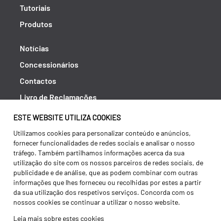
Tutoriais
Produtos
Notícias
Concessionários
Contactos
Livro de Reclamações
Política de Privacidade
ESTE WEBSITE UTILIZA COOKIES
Canal de Denúncias (RGPC)
Utilizamos cookies para personalizar conteúdo e anúncios,
fornecer funcionalidades de redes sociais e analisar o nosso
Termos e condições
tráfego. Também partilhamos informações acerca da sua
utilização do site com os nossos parceiros de redes sociais, de
publicidade e de análise, que as podem combinar com outras
informações que lhes forneceu ou recolhidas por estes a partir
da sua utilização dos respetivos serviços. Concorda com os
nossos cookies se continuar a utilizar o nosso website.
Leia mais sobre estes cookies