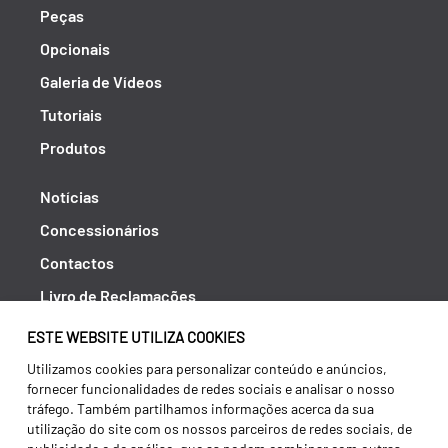
Peças
Opcionais
Galeria de Vídeos
Tutoriais
Produtos
Notícias
Concessionários
Contactos
Livro de Reclamações
Política de Privacidade
ESTE WEBSITE UTILIZA COOKIES
Canal de Denúncias (RGPC)
Utilizamos cookies para personalizar conteúdo e anúncios,
fornecer funcionalidades de redes sociais e analisar o nosso
Termos e condições
tráfego. Também partilhamos informações acerca da sua
utilização do site com os nossos parceiros de redes sociais, de