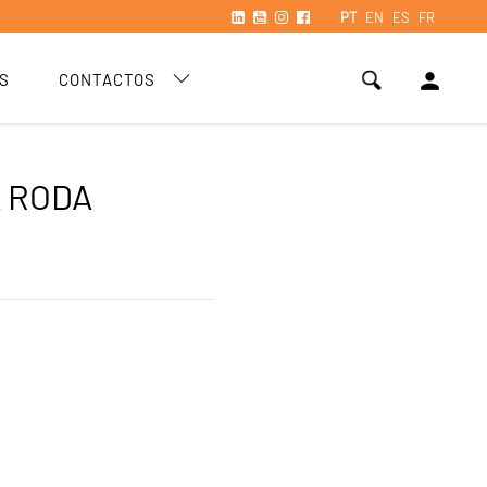
PT
EN
ES
FR
person
S
CONTACTOS
A RODA