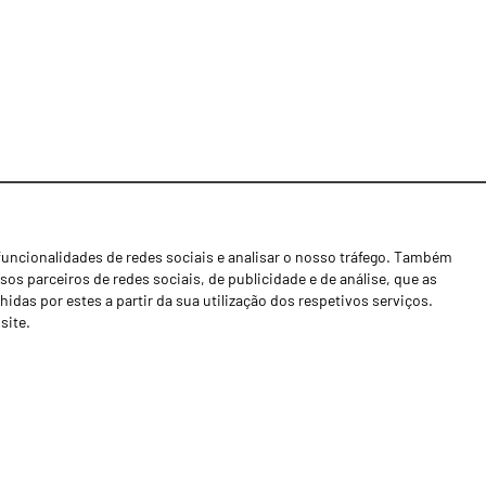
funcionalidades de redes sociais e analisar o nosso tráfego. Também
Notícias
os parceiros de redes sociais, de publicidade e de análise, que as
Concessionários
as por estes a partir da sua utilização dos respetivos serviços.
site.
Contactos
Livro de Reclamações
Política de Privacidade
Canal de Denúncias (RGPC)
Termos e condições