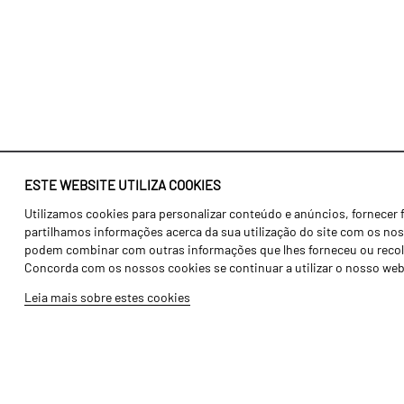
ESTE WEBSITE UTILIZA COOKIES
Utilizamos cookies para personalizar conteúdo e anúncios, fornecer 
Identidade
Agricultura
partilhamos informações acerca da sua utilização do site com os noss
História
Transportes
podem combinar com outras informações que lhes forneceu ou recolhid
Concorda com os nossos cookies se continuar a utilizar o nosso web
Fábrica / Produção
Gama Floresta
Leia mais sobre estes cookies
Recursos Humanos
Gama Vinha
Peças
Opcionais
Galeria de Vídeos