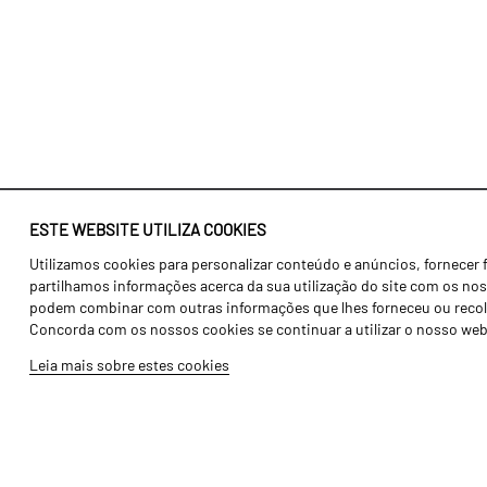
ESTE WEBSITE UTILIZA COOKIES
Utilizamos cookies para personalizar conteúdo e anúncios, fornecer 
Identidade
Agricultura
partilhamos informações acerca da sua utilização do site com os noss
História
Transportes
podem combinar com outras informações que lhes forneceu ou recolhid
Concorda com os nossos cookies se continuar a utilizar o nosso web
Fábrica / Produção
Gama Floresta
Leia mais sobre estes cookies
Recursos Humanos
Gama Vinha
Peças
Opcionais
Galeria de Vídeos