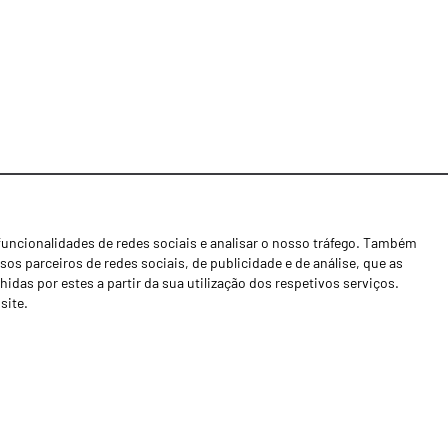
funcionalidades de redes sociais e analisar o nosso tráfego. Também
Notícias
os parceiros de redes sociais, de publicidade e de análise, que as
Concessionários
as por estes a partir da sua utilização dos respetivos serviços.
site.
Contactos
Livro de Reclamações
Política de Privacidade
Canal de Denúncias (RGPC)
Termos e condições