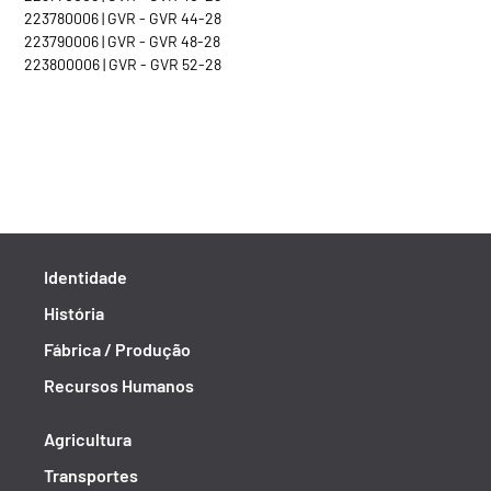
223780006 | GVR - GVR 44-28
223790006 | GVR - GVR 48-28
223800006 | GVR - GVR 52-28
Identidade
História
Fábrica / Produção
Recursos Humanos
Agricultura
Transportes