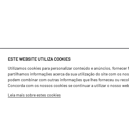
ESTE WEBSITE UTILIZA COOKIES
Utilizamos cookies para personalizar conteúdo e anúncios, fornecer 
Identidade
Agricultura
partilhamos informações acerca da sua utilização do site com os noss
História
Transportes
podem combinar com outras informações que lhes forneceu ou recolhid
Concorda com os nossos cookies se continuar a utilizar o nosso web
Fábrica / Produção
Gama Floresta
Leia mais sobre estes cookies
Recursos Humanos
Gama Vinha
Peças
Opcionais
Galeria de Vídeos