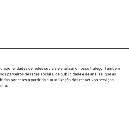
funcionalidades de redes sociais e analisar o nosso tráfego. Também
Notícias
os parceiros de redes sociais, de publicidade e de análise, que as
Concessionários
as por estes a partir da sua utilização dos respetivos serviços.
site.
Contactos
Livro de Reclamações
Política de Privacidade
Canal de Denúncias (RGPC)
Termos e condições