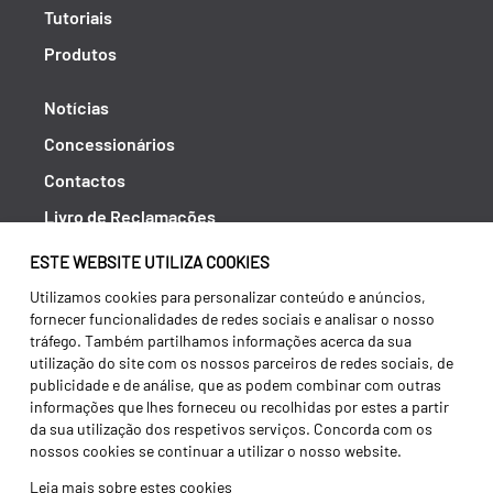
Tutoriais
Produtos
Notícias
Concessionários
Contactos
Livro de Reclamações
Política de Privacidade
ESTE WEBSITE UTILIZA COOKIES
Canal de Denúncias (RGPC)
Utilizamos cookies para personalizar conteúdo e anúncios,
fornecer funcionalidades de redes sociais e analisar o nosso
Termos e condições
tráfego. Também partilhamos informações acerca da sua
utilização do site com os nossos parceiros de redes sociais, de
publicidade e de análise, que as podem combinar com outras
informações que lhes forneceu ou recolhidas por estes a partir
da sua utilização dos respetivos serviços. Concorda com os
nossos cookies se continuar a utilizar o nosso website.
Leia mais sobre estes cookies