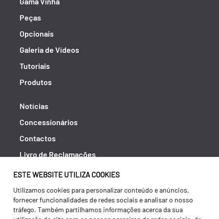
Gama Vinha
Peças
Opcionais
Galeria de Vídeos
Tutoriais
Produtos
Notícias
Concessionários
Contactos
Livro de Reclamações
Política de Privacidade
ESTE WEBSITE UTILIZA COOKIES
Canal de Denúncias (RGPC)
Utilizamos cookies para personalizar conteúdo e anúncios,
fornecer funcionalidades de redes sociais e analisar o nosso
Termos e condições
tráfego. Também partilhamos informações acerca da sua