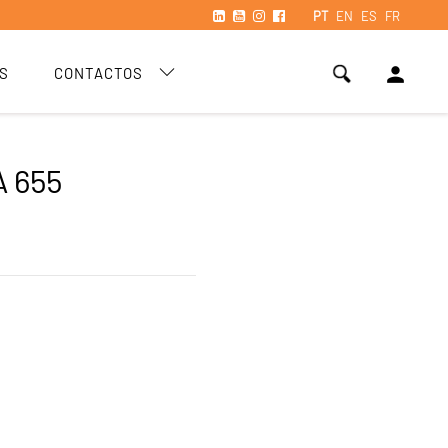
PT
EN
ES
FR
person
S
CONTACTOS
 655