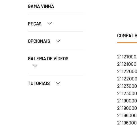
GAMA VINHA
PEÇAS
COMPATIB
OPCIONAIS
211210000
GALERIA DE VÍDEOS
211210001
211220000
211220001
TUTORIAIS
211230000
211230001
21190000
21190000
21196000
211960001