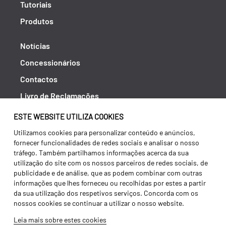
Tutoriais
Produtos
Notícias
Concessionários
Contactos
Livro de Reclamações
Política de Privacidade
ESTE WEBSITE UTILIZA COOKIES
Canal de Denúncias (RGPC)
Utilizamos cookies para personalizar conteúdo e anúncios,
fornecer funcionalidades de redes sociais e analisar o nosso
Termos e condições
tráfego. Também partilhamos informações acerca da sua
utilização do site com os nossos parceiros de redes sociais, de
publicidade e de análise, que as podem combinar com outras
informações que lhes forneceu ou recolhidas por estes a partir
da sua utilização dos respetivos serviços. Concorda com os
nossos cookies se continuar a utilizar o nosso website.
Leia mais sobre estes cookies