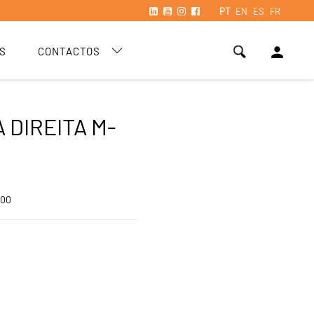
PT
EN
ES
FR
person
S
CONTACTOS
 DIREITA M-
900