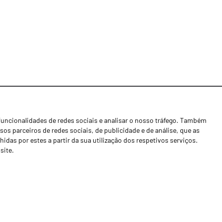
funcionalidades de redes sociais e analisar o nosso tráfego. Também
Notícias
os parceiros de redes sociais, de publicidade e de análise, que as
Concessionários
as por estes a partir da sua utilização dos respetivos serviços.
site.
Contactos
Livro de Reclamações
Política de Privacidade
Canal de Denúncias (RGPC)
Termos e condições