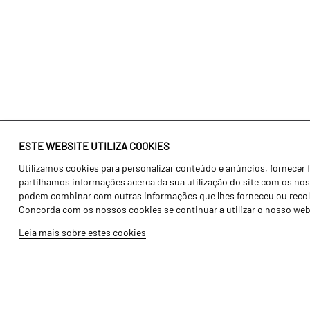
ESTE WEBSITE UTILIZA COOKIES
Utilizamos cookies para personalizar conteúdo e anúncios, fornecer 
Identidade
Agricultura
partilhamos informações acerca da sua utilização do site com os noss
História
Transportes
podem combinar com outras informações que lhes forneceu ou recolhid
Concorda com os nossos cookies se continuar a utilizar o nosso web
Fábrica / Produção
Gama Floresta
Leia mais sobre estes cookies
Recursos Humanos
Gama Vinha
Peças
Opcionais
Galeria de Vídeos