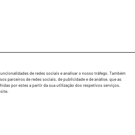
funcionalidades de redes sociais e analisar o nosso tráfego. Também
Notícias
os parceiros de redes sociais, de publicidade e de análise, que as
Concessionários
as por estes a partir da sua utilização dos respetivos serviços.
site.
Contactos
Livro de Reclamações
Política de Privacidade
Canal de Denúncias (RGPC)
Termos e condições