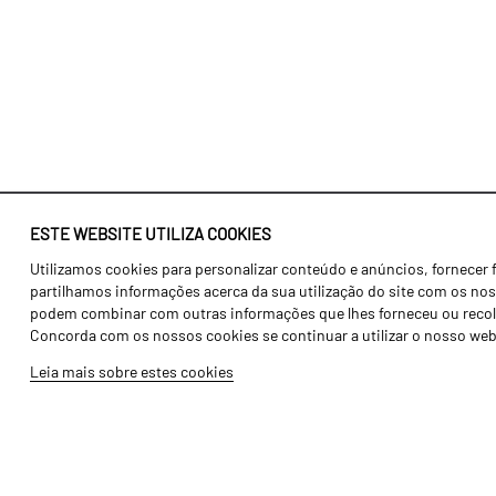
ESTE WEBSITE UTILIZA COOKIES
Utilizamos cookies para personalizar conteúdo e anúncios, fornecer 
Identidade
Agricultura
partilhamos informações acerca da sua utilização do site com os noss
História
Transportes
podem combinar com outras informações que lhes forneceu ou recolhid
Concorda com os nossos cookies se continuar a utilizar o nosso web
Fábrica / Produção
Gama Floresta
Leia mais sobre estes cookies
Recursos Humanos
Gama Vinha
Peças
Opcionais
Galeria de Vídeos