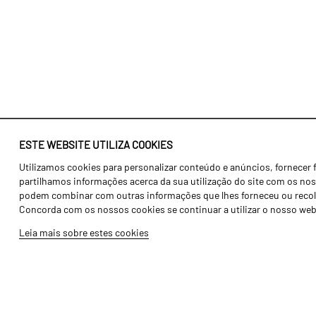
ESTE WEBSITE UTILIZA COOKIES
Utilizamos cookies para personalizar conteúdo e anúncios, fornecer 
Identidade
Agricultura
partilhamos informações acerca da sua utilização do site com os noss
História
Transportes
podem combinar com outras informações que lhes forneceu ou recolhid
Concorda com os nossos cookies se continuar a utilizar o nosso web
Fábrica / Produção
Gama Floresta
Leia mais sobre estes cookies
Recursos Humanos
Gama Vinha
Peças
Opcionais
Galeria de Vídeos