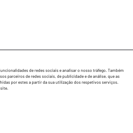
funcionalidades de redes sociais e analisar o nosso tráfego. Também
Notícias
os parceiros de redes sociais, de publicidade e de análise, que as
Concessionários
as por estes a partir da sua utilização dos respetivos serviços.
site.
Contactos
Livro de Reclamações
Política de Privacidade
Canal de Denúncias (RGPC)
Termos e condições