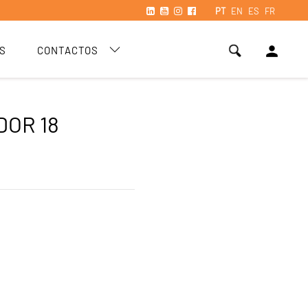
PT
EN
ES
FR
person
S
CONTACTOS
DOR 18