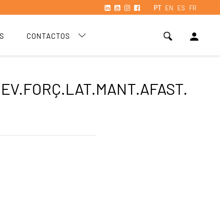
PT
EN
ES
FR
person
S
CONTACTOS
REV.FORÇ.LAT.MANT.AFAST.