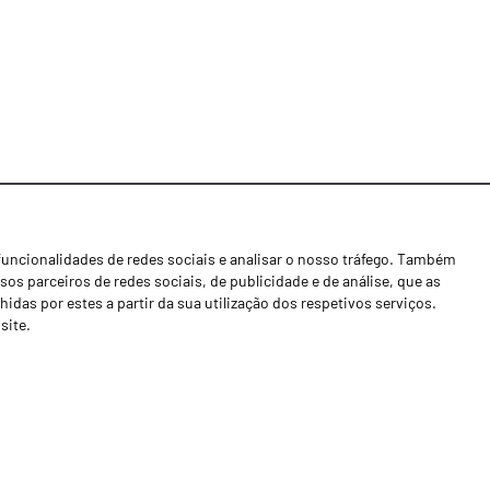
funcionalidades de redes sociais e analisar o nosso tráfego. Também
Notícias
os parceiros de redes sociais, de publicidade e de análise, que as
Concessionários
as por estes a partir da sua utilização dos respetivos serviços.
site.
Contactos
Livro de Reclamações
Política de Privacidade
Canal de Denúncias (RGPC)
Termos e condições