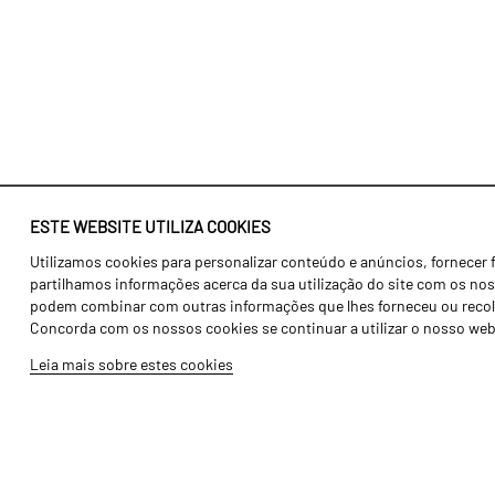
ESTE WEBSITE UTILIZA COOKIES
Utilizamos cookies para personalizar conteúdo e anúncios, fornecer 
Identidade
Agricultura
partilhamos informações acerca da sua utilização do site com os noss
História
Transportes
podem combinar com outras informações que lhes forneceu ou recolhid
Concorda com os nossos cookies se continuar a utilizar o nosso web
Fábrica / Produção
Gama Floresta
Leia mais sobre estes cookies
Recursos Humanos
Gama Vinha
Peças
Opcionais
Galeria de Vídeos