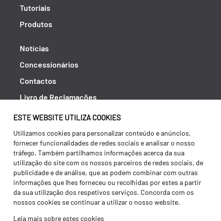
Tutoriais
Produtos
Notícias
Concessionários
Contactos
Livro de Reclamações
Política de Privacidade
ESTE WEBSITE UTILIZA COOKIES
Canal de Denúncias (RGPC)
Utilizamos cookies para personalizar conteúdo e anúncios,
fornecer funcionalidades de redes sociais e analisar o nosso
Termos e condições
tráfego. Também partilhamos informações acerca da sua
utilização do site com os nossos parceiros de redes sociais, de
publicidade e de análise, que as podem combinar com outras
informações que lhes forneceu ou recolhidas por estes a partir
da sua utilização dos respetivos serviços. Concorda com os
nossos cookies se continuar a utilizar o nosso website.
Leia mais sobre estes cookies