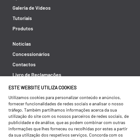
Galeria de Vídeos
Tutoriais
Produtos
Notícias
Concessionários
Contactos
Livro de Reclamações
Política de Privacidade
ESTE WEBSITE UTILIZA COOKIES
Canal de Denúncias (RGPC)
Utilizamos cookies para personalizar conteúdo e anúncios,
fornecer funcionalidades de redes sociais e analisar o nosso
Termos e condições
tráfego. Também partilhamos informações acerca da sua
utilização do site com os nossos parceiros de redes sociais, de
publicidade e de análise, que as podem combinar com outras
informações que lhes forneceu ou recolhidas por estes a partir
da sua utilização dos respetivos serviços. Concorda com os